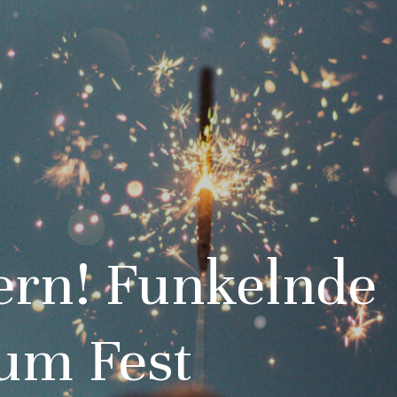
zern! Funkelnde
zum Fest