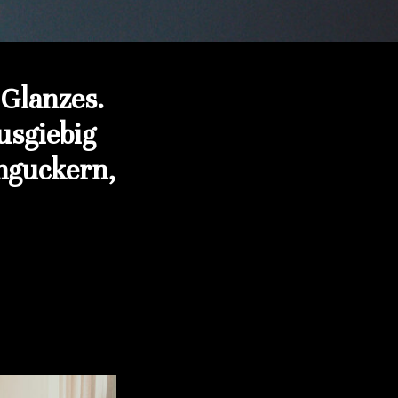
 Glanzes.
usgiebig
nguckern,