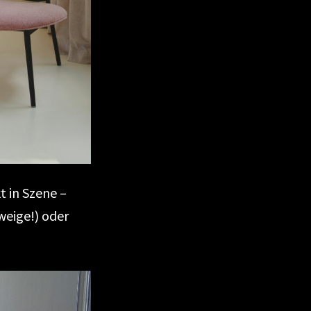
t in Szene –
weige!) oder