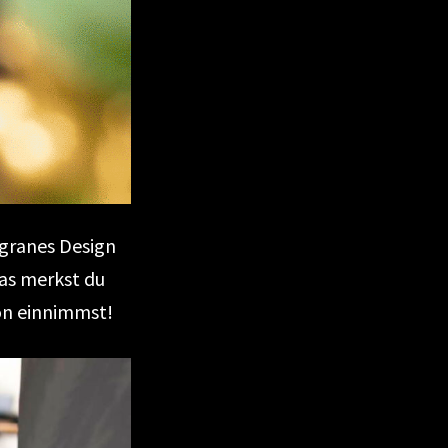
igranes Design
 das merkst du
on einnimmst!