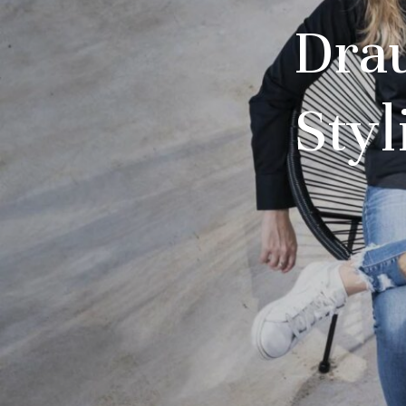
Drau
Styl