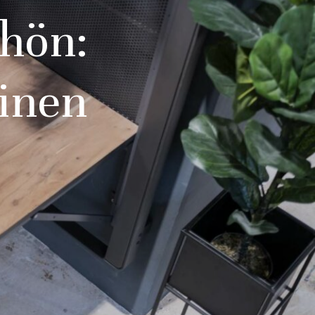
chön:
einen