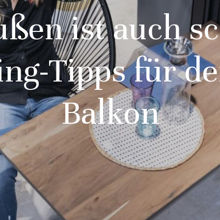
ßen ist auch s
ing-Tipps für d
Balkon